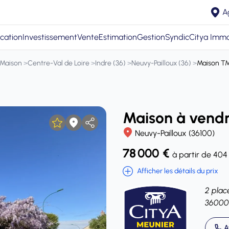
A
cation
Investissement
Vente
Estimation
Gestion
Syndic
Citya Immo
Maison
>
Centre-Val de Loire
>
Indre (36)
>
Neuvy-Pailloux (36)
>
Maison T
Maison à vendr
Neuvy-Pailloux (36100)
78 000 €
à partir de 404
Afficher les détails du prix
2 plac
36000
A