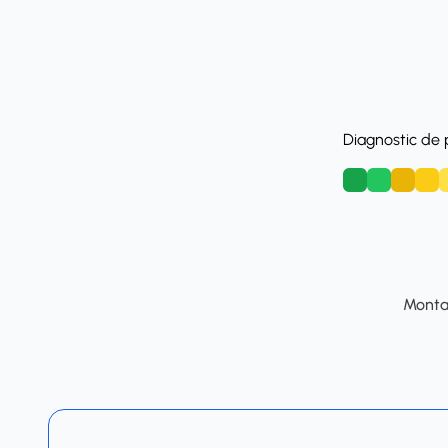
Diagnostic de
A
B
C
D
Montan