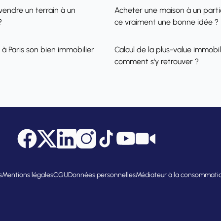
vendre un terrain à un
Acheter une maison à un partic
?
ce vraiment une bonne idée ?
 à Paris son bien immobilier
Calcul de la plus-value immobili
comment s'y retrouver ?
Facebook
Twitter
LinkedIn
Instagram
Tik Tok
YouTube
Citya Tube
s
Mentions légales
CGU
Données personnelles
Médiateur à la consommati