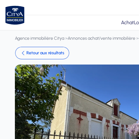
Achat
Lo
Agence immobilière Citya
>
Annonces achat/vente immobilière
>
Retour aux résultats