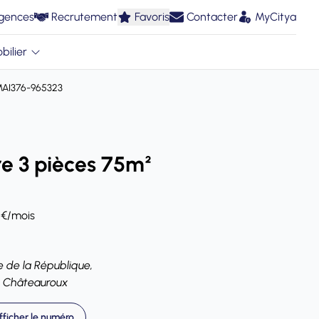
gences
Recrutement
Favoris
Contacter
MyCitya
bilier
MAI376-965323
e 3 pièces 75m²
 €/mois
e de la République,
 Châteauroux
fficher le numéro