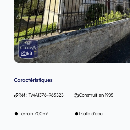
1
/
8
Caractéristiques
Réf : TMAI376-965323
Construit en 1935
Terrain 700m²
1 salle d'eau