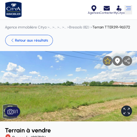
Agences
Contacter
MyCitya
Agence immobilière Citya
>
>
>
>
>
Bressols (82)
>
Terrain TTER391-965172
Retour aux résultats
1
/
1
Terrain à vendre