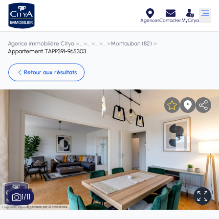
Agences
Contacter
MyCitya
Agence immobilière Citya
>
>
>
>
>
Montauban (82)
>
Appartement TAPP391-965303
Retour aux résultats
1
/
11