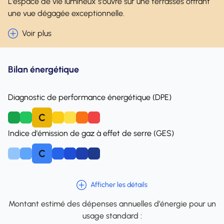
L'espace de vie lumineux s'ouvre sur une terrasses offrant
une vue dégagée exceptionnelle.
Voir plus
Bilan énergétique
Diagnostic de performance énergétique (DPE)
C
A
B
D
E
F
Indice d'émission de gaz à effet de serre (GES)
C
A
B
D
E
F
Afficher les détails
Montant estimé des dépenses annuelles d’énergie pour un
usage standard :