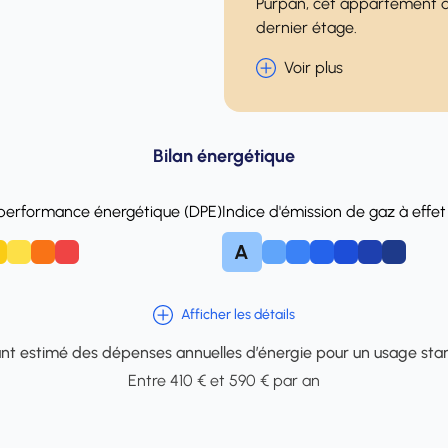
Purpan, cet appartement d
dernier étage.
Voir plus
Bilan énergétique
 performance énergétique (DPE)
Indice d'émission de gaz à effet
A
E
F
B
C
D
E
F
Afficher les détails
t estimé des dépenses annuelles d’énergie pour un usage sta
Entre 410 € et 590 € par an