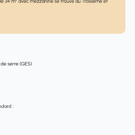
e 34 m² avec mezzanine se trouve au Troisième et
 de serre (GES)
ndard :