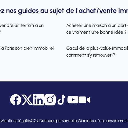
z nos guides au sujet de l'achat/vente im
vendre un terrain à un
Acheter une maison à un partic
?
ce vraiment une bonne idée ?
 à Paris son bien immobilier
Calcul de la plus-value immobili
comment s'y retrouver ?
Facebook
Twitter
LinkedIn
Instagram
Tik Tok
YouTube
Citya Tube
s
Mentions légales
CGU
Données personnelles
Médiateur à la consommati