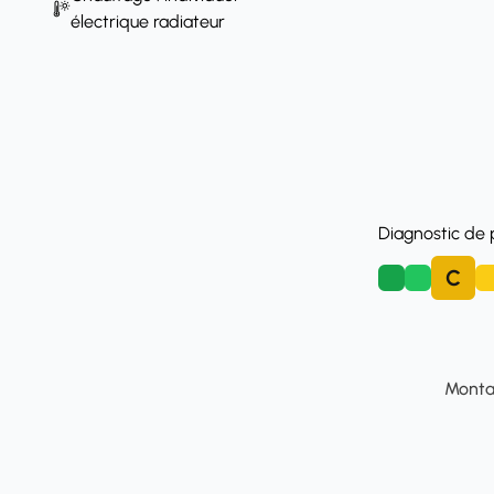
électrique radiateur
Diagnostic de
C
A
B
D
Montan