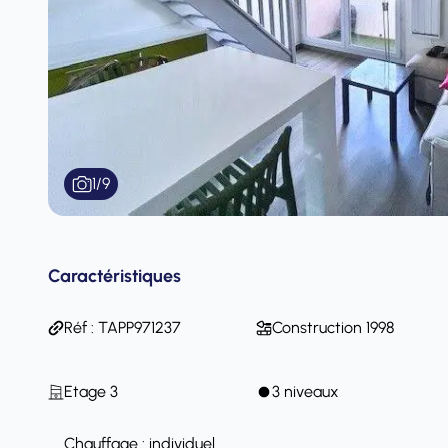
1
/
9
Caractéristiques
Réf : TAPP971237
Construction 1998
Etage 3
3 niveaux
Chauffage : individuel