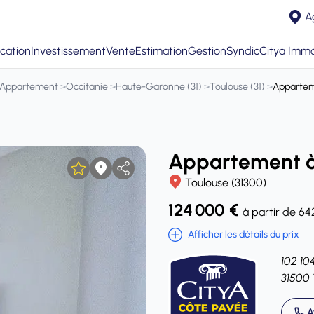
A
cation
Investissement
Vente
Estimation
Gestion
Syndic
Citya Immo
Appartement
>
Occitanie
>
Haute-Garonne (31)
>
Toulouse (31)
>
Appartem
Appartement à
Toulouse (31300)
124 000 €
à partir de 64
Afficher les détails du prix
102 10
31500 
A