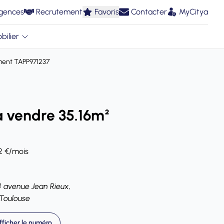
gences
Recrutement
Favoris
Contacter
MyCitya
bilier
ent TAPP971237
 vendre 35.16m²
2 €/mois
4 avenue Jean Rieux,
Toulouse
fficher le numéro